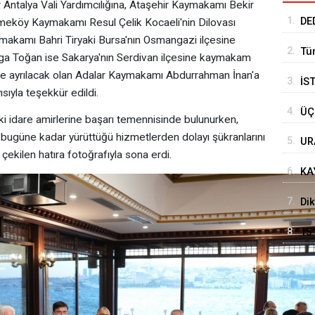
ar Antalya Vali Yardımcılığına, Ataşehir Kaymakamı Bekir
1.
DE
ekmeköy Kaymakamı Resul Çelik Kocaeli'nin Dilovası
akamı Bahri Tiryaki Bursa'nın Osmangazi ilçesine
UZ
2.
Tü
ga Toğan ise Sakarya'nın Serdivan ilçesine kaymakam
ye ayrılacak olan Adalar Kaymakamı Abdurrahman İnan'a
3.
İS
sıyla teşekkür edildi.
4.
ÜÇ
lki idare amirlerine başarı temennisinde bulunurken,
bugüne kadar yürüttüğü hizmetlerden dolayı şükranlarını
5.
UR
çekilen hatıra fotoğrafıyla sona erdi.
MA
6.
KA
BA
7.
Dik
kap
8.
15
KU