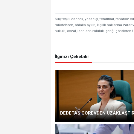
Suç teşkil edecek, yasadışı, tehditkar, rahatsız ed
müstehcen, ahlaka aykırı, kişilik haklarına zarar v
hukuki, cezai, idari sorumluluk içeriği gönderen Ü
İlginizi Çekebilir
DEDETAŞ GÖREVDEN UZAKLAŞTIR