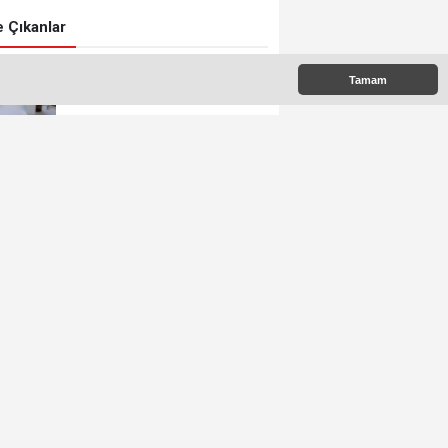
 Çıkanlar
Tamam
İŞ BIRAKAN HEKİMİN ÜCRETİ
KESİLECEK
POPÜLER MESLEKLERİN
BÖLÜMLERİ AÇIKIYOR
URALOĞLU'NDAN AK PARTİ
MALTEPE’YE ZİYARET
ÜÇ CHP’Lİ İSİM AK PARTİ’YE
GEÇTİ
KAYMAKAM AKÇAY
GÖREVİNE BAŞLADI
AK PARTİ MALTEPE İLÇE