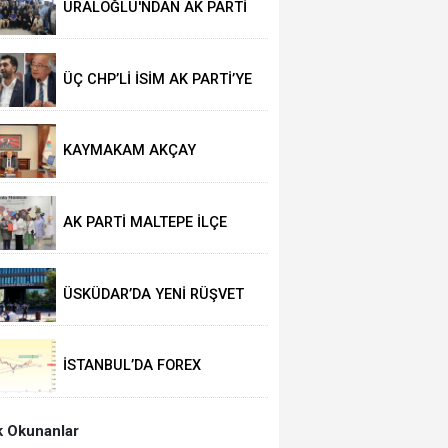
URALOĞLU'NDAN AK PARTİ
MALTEPE’YE ZİYARET
ÜÇ CHP’Lİ İSİM AK PARTİ’YE
GEÇTİ
KAYMAKAM AKÇAY
GÖREVİNE BAŞLADI
AK PARTİ MALTEPE İLÇE
KADIN KOLLARINDA YENİ
DÖNEM
ÜSKÜDAR’DA YENİ RÜŞVET
İDDİASI
İSTANBUL’DA FOREX
OPERASYONU
 Okunanlar