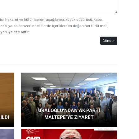
ici, hakaret ve küfür içeren, aşağılayıcı, küçük düşürücü, kaba,
erici ya da benzeri niteliklerde içeriklerden doğan her türlü mali,
ye/Üyeler’e aittir.
Gönder
URALOĞLU'NDAN AK PARTİ
ILDI
MALTEPE’YE ZİYARET