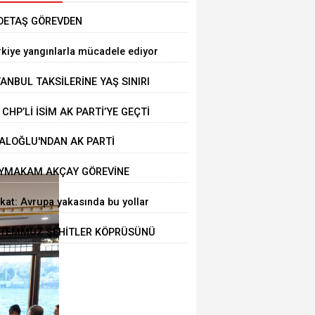
DETAŞ GÖREVDEN
AKLAŞTIRILDI
rkiye yangınlarla mücadele ediyor
TANBUL TAKSİLERİNE YAŞ SINIRI
 CHP’Lİ İSİM AK PARTİ’YE GEÇTİ
ALOĞLU'NDAN AK PARTİ
LTEPE’YE ZİYARET
YMAKAM AKÇAY GÖREVİNE
ŞLADI
kat: Avrupa yakasında bu yollar
alı
 TEMMUZ ŞEHİTLER KÖPRÜSÜNÜ
LLANACAKLAR DİKKAT