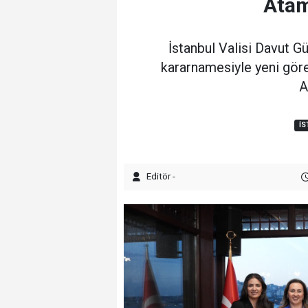
Atam
İstanbul Valisi Davut G
kararnamesiyle yeni göre
A
İS
Editör -