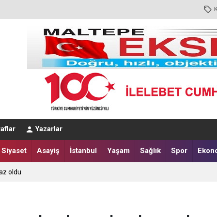
aflar
Yazarlar
Siyaset
Asayiş
İstanbul
Yaşam
Sağlık
Spor
Ekon
az oldu