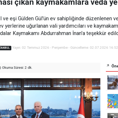
ası çıkan kaymakamlara veda y
ül ve eşi Gülden Gül'ün ev sahipliğinde düzenlenen
v yerlerine uğurlanan vali yardımcıları ve kaymakaml
dalar Kaymakamı Abdurrahman İnan'a teşekkür edild
Yayın: 02 Temmuz 2026 - Perşembe - Güncelleme: 02.07.2026 16:5
TANBUL
Öne
Okuma Süresi: 2 dk.