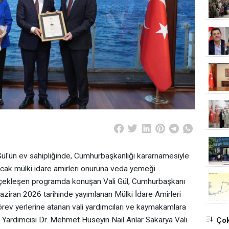
 Gül'ün ev sahipliğinde, Cumhurbaşkanlığı kararnamesiyle
acak mülki idare amirleri onuruna veda yemeği
çekleşen programda konuşan Vali Gül, Cumhurbaşkanı
ziran 2026 tarihinde yayımlanan Mülki İdare Amirleri
v yerlerine atanan vali yardımcıları ve kaymakamlara
ali Yardımcısı Dr. Mehmet Hüseyin Nail Anlar Sakarya Vali
Çok