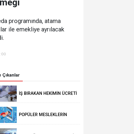
emeği
 veda programında, atama
ar ile emekliye ayrılacak
i.
2:00
 Çıkanlar
İŞ BIRAKAN HEKİMİN ÜCRETİ
KESİLECEK
POPÜLER MESLEKLERİN
BÖLÜMLERİ AÇIKIYOR