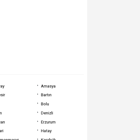
ray
Amasya
sir
Bartın
Bolu
m
Denizli
can
Erzurum
ri
Hatay
amanmaraş
Karabük