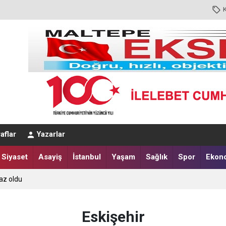
aflar
Yazarlar
Siyaset
Asayiş
İstanbul
Yaşam
Sağlık
Spor
Ekon
az oldu
Eskişehir