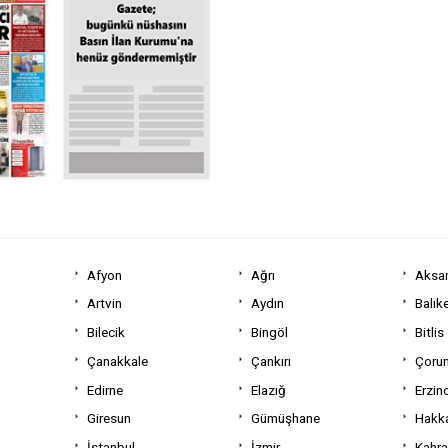
Afyon
Ağrı
Aksa
Artvin
Aydın
Balıke
Bilecik
Bingöl
Bitlis
Çanakkale
Çankırı
Çoru
Edirne
Elazığ
Erzin
Giresun
Gümüşhane
Hakka
İstanbul
İzmir
Kahr