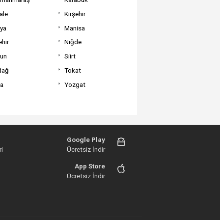
ale
Kırşehir
tya
Manisa
hir
Niğde
un
Siirt
dağ
Tokat
va
Yozgat
Google Play
i
Ücretsiz İndir
App Store
Ücretsiz İndir