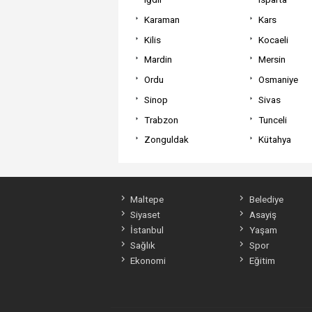
Karaman
Kars
Kilis
Kocaeli
Mardin
Mersin
Ordu
Osmaniye
Sinop
Sivas
Trabzon
Tunceli
Zonguldak
Kütahya
Maltepe
Belediye
Siyaset
Asayiş
İstanbul
Yaşam
Sağlık
Spor
Ekonomi
Eğitim