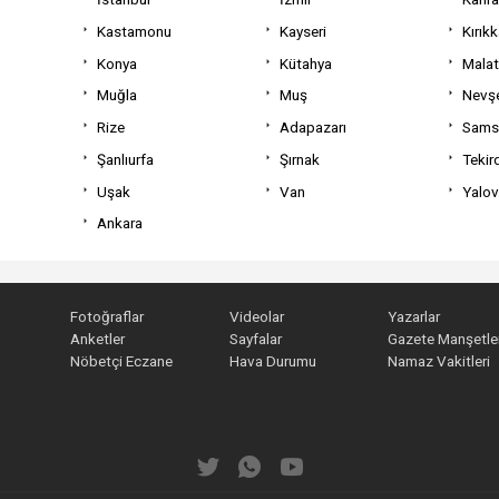
Kastamonu
Kayseri
Kırıkk
Konya
Kütahya
Mala
Muğla
Muş
Nevşe
Rize
Adapazarı
Sams
Şanlıurfa
Şırnak
Tekir
Uşak
Van
Yalo
Ankara
Fotoğraflar
Videolar
Yazarlar
Anketler
Sayfalar
Gazete Manşetler
Nöbetçi Eczane
Hava Durumu
Namaz Vakitleri