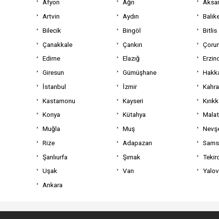
Afyon
Ağrı
Aksa
Artvin
Aydın
Balıke
Bilecik
Bingöl
Bitlis
Çanakkale
Çankırı
Çoru
Edirne
Elazığ
Erzin
Giresun
Gümüşhane
Hakka
İstanbul
İzmir
Kahr
Kastamonu
Kayseri
Kırıkk
Konya
Kütahya
Mala
Muğla
Muş
Nevşe
Rize
Adapazarı
Sams
Şanlıurfa
Şırnak
Tekir
Uşak
Van
Yalo
Ankara