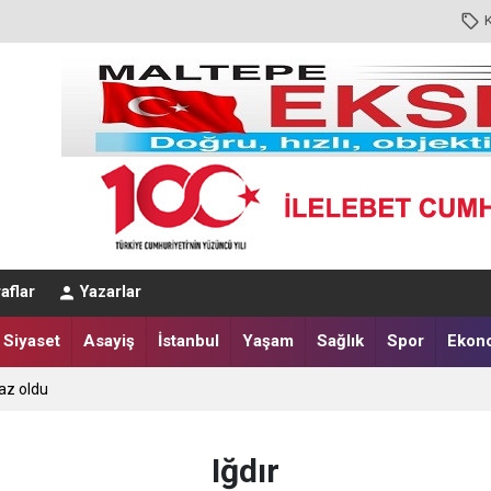
aflar
Yazarlar
Siyaset
Asayiş
İstanbul
Yaşam
Sağlık
Spor
Ekon
az oldu
Iğdır