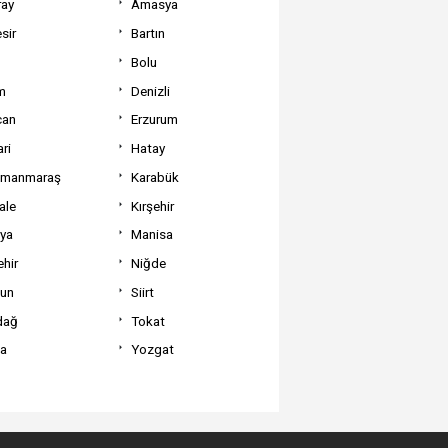
ray
Amasya
sir
Bartın
Bolu
m
Denizli
can
Erzurum
ri
Hatay
amanmaraş
Karabük
ale
Kırşehir
tya
Manisa
hir
Niğde
un
Siirt
dağ
Tokat
va
Yozgat