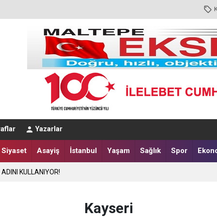
aflar
Yazarlar
N ADINI KULLANIYOR!
Siyaset
Asayiş
İstanbul
Yaşam
Sağlık
Spor
Ekon
00’DE
Kayseri