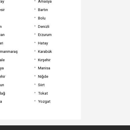
ray
Amasya
sir
Bartın
Bolu
m
Denizli
can
Erzurum
ri
Hatay
amanmaraş
Karabük
ale
Kırşehir
tya
Manisa
hir
Niğde
un
Siirt
dağ
Tokat
va
Yozgat