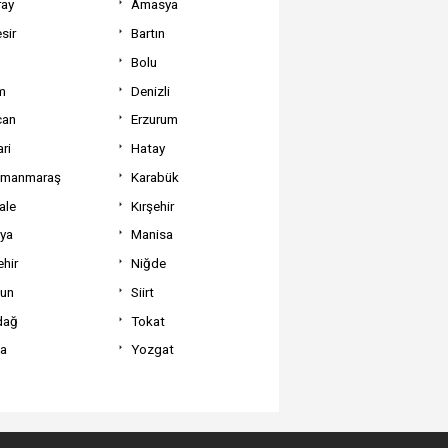
ray
Amasya
sir
Bartın
Bolu
m
Denizli
can
Erzurum
ri
Hatay
amanmaraş
Karabük
ale
Kırşehir
tya
Manisa
hir
Niğde
un
Siirt
dağ
Tokat
va
Yozgat