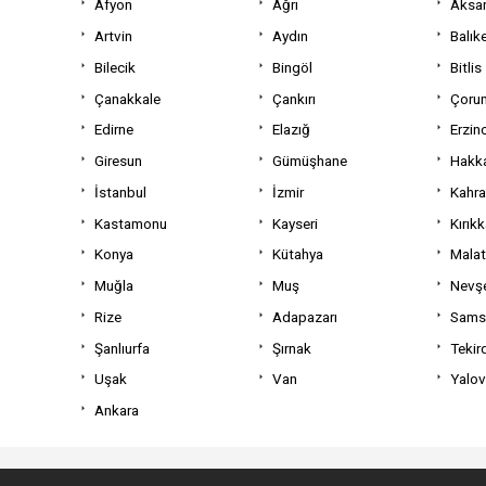
Afyon
Ağrı
Aksa
Artvin
Aydın
Balıke
Bilecik
Bingöl
Bitlis
Çanakkale
Çankırı
Çoru
Edirne
Elazığ
Erzin
Giresun
Gümüşhane
Hakka
İstanbul
İzmir
Kahr
Kastamonu
Kayseri
Kırıkk
Konya
Kütahya
Mala
Muğla
Muş
Nevşe
Rize
Adapazarı
Sams
Şanlıurfa
Şırnak
Tekir
Uşak
Van
Yalo
Ankara