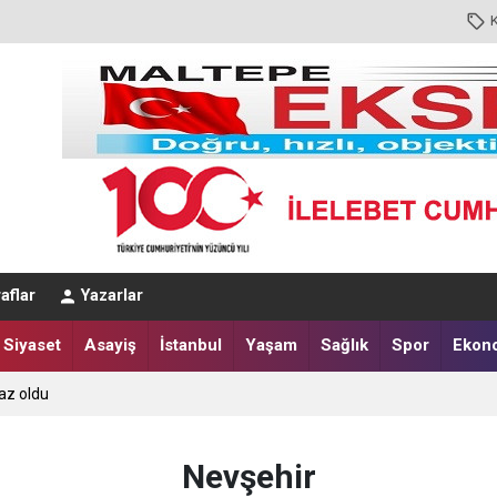
aflar
Yazarlar
Siyaset
Asayiş
İstanbul
Yaşam
Sağlık
Spor
Ekon
az oldu
Nevşehir