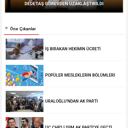
DEDETAŞ GÖREVDEN UZAKLAŞTIRILDI
Öne Çıkanlar
İŞ BIRAKAN HEKİMİN ÜCRETİ
KESİLECEK
POPÜLER MESLEKLERİN BÖLÜMLERİ
AÇIKIYOR
URALOĞLU'NDAN AK PARTİ
MALTEPE’YE ZİYARET
ÜÇ CHP’Lİ İSİM AK PARTİ’YE GEÇTİ