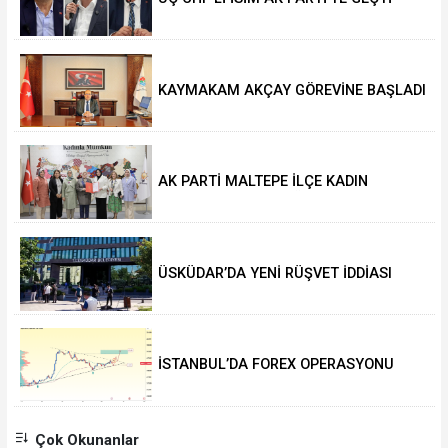
KAYMAKAM AKÇAY GÖREVİNE BAŞLADI
AK PARTİ MALTEPE İLÇE KADIN
KOLLARINDA YENİ DÖNEM
ÜSKÜDAR’DA YENİ RÜŞVET İDDİASI
İSTANBUL’DA FOREX OPERASYONU
Çok Okunanlar