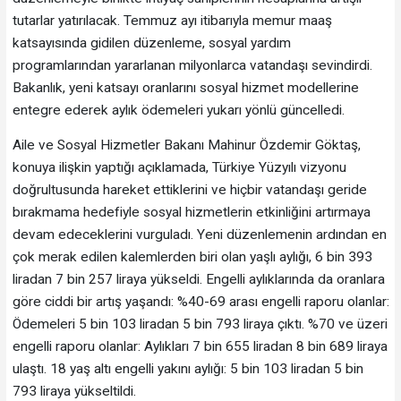
tutarlar yatırılacak. Temmuz ayı itibarıyla memur maaş
katsayısında gidilen düzenleme, sosyal yardım
programlarından yararlanan milyonlarca vatandaşı sevindirdi.
Bakanlık, yeni katsayı oranlarını sosyal hizmet modellerine
entegre ederek aylık ödemeleri yukarı yönlü güncelledi.
Aile ve Sosyal Hizmetler Bakanı Mahinur Özdemir Göktaş,
konuya ilişkin yaptığı açıklamada, Türkiye Yüzyılı vizyonu
doğrultusunda hareket ettiklerini ve hiçbir vatandaşı geride
bırakmama hedefiyle sosyal hizmetlerin etkinliğini artırmaya
devam edeceklerini vurguladı. Yeni düzenlemenin ardından en
çok merak edilen kalemlerden biri olan yaşlı aylığı, 6 bin 393
liradan 7 bin 257 liraya yükseldi. Engelli aylıklarında da oranlara
göre ciddi bir artış yaşandı: %40-69 arası engelli raporu olanlar:
Ödemeleri 5 bin 103 liradan 5 bin 793 liraya çıktı. %70 ve üzeri
engelli raporu olanlar: Aylıkları 7 bin 655 liradan 8 bin 689 liraya
ulaştı. 18 yaş altı engelli yakını aylığı: 5 bin 103 liradan 5 bin
793 liraya yükseltildi.