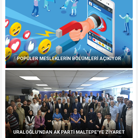
POPÜLER MESLEKLERİN BÖLÜMLERİ AÇIKIYOR
URALOĞLU'NDAN AK PARTİ MALTEPE’YE ZİYARET