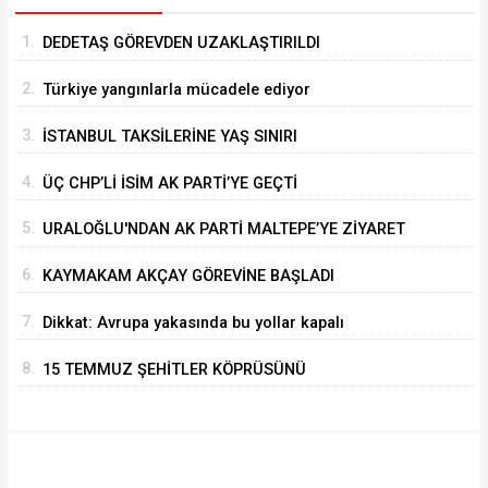
1.
DEDETAŞ GÖREVDEN UZAKLAŞTIRILDI
2.
Türkiye yangınlarla mücadele ediyor
3.
İSTANBUL TAKSİLERİNE YAŞ SINIRI
4.
ÜÇ CHP’Lİ İSİM AK PARTİ’YE GEÇTİ
5.
URALOĞLU'NDAN AK PARTİ MALTEPE’YE ZİYARET
6.
KAYMAKAM AKÇAY GÖREVİNE BAŞLADI
7.
Dikkat: Avrupa yakasında bu yollar kapalı
8.
15 TEMMUZ ŞEHİTLER KÖPRÜSÜNÜ
KULLANACAKLAR DİKKAT