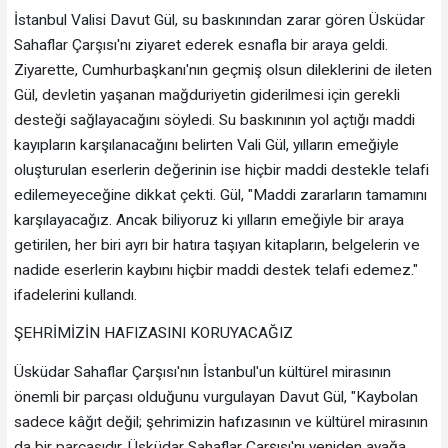
İstanbul Valisi Davut Gül, su baskınından zarar gören Üsküdar
Sahaflar Çarşısı'nı ziyaret ederek esnafla bir araya geldi.
Ziyarette, Cumhurbaşkanı'nın geçmiş olsun dileklerini de ileten
Gül, devletin yaşanan mağduriyetin giderilmesi için gerekli
desteği sağlayacağını söyledi. Su baskınının yol açtığı maddi
kayıpların karşılanacağını belirten Vali Gül, yılların emeğiyle
oluşturulan eserlerin değerinin ise hiçbir maddi destekle telafi
edilemeyeceğine dikkat çekti. Gül, "Maddi zararların tamamını
karşılayacağız. Ancak biliyoruz ki yılların emeğiyle bir araya
getirilen, her biri ayrı bir hatıra taşıyan kitapların, belgelerin ve
nadide eserlerin kaybını hiçbir maddi destek telafi edemez."
ifadelerini kullandı.
ŞEHRİMİZİN HAFIZASINI KORUYACAĞIZ
Üsküdar Sahaflar Çarşısı'nın İstanbul'un kültürel mirasının
önemli bir parçası olduğunu vurgulayan Davut Gül, "Kaybolan
sadece kâğıt değil; şehrimizin hafızasının ve kültürel mirasının
da bir parçasıdır. Üsküdar Sahaflar Çarşısı'nı yeniden ayağa