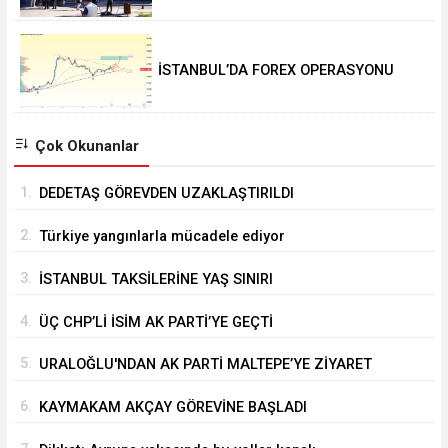
İSTANBUL’DA FOREX OPERASYONU
Çok Okunanlar
1.
DEDETAŞ GÖREVDEN UZAKLAŞTIRILDI
2.
Türkiye yangınlarla mücadele ediyor
3.
İSTANBUL TAKSİLERİNE YAŞ SINIRI
4.
ÜÇ CHP’Lİ İSİM AK PARTİ’YE GEÇTİ
5.
URALOĞLU'NDAN AK PARTİ MALTEPE’YE ZİYARET
6.
KAYMAKAM AKÇAY GÖREVİNE BAŞLADI