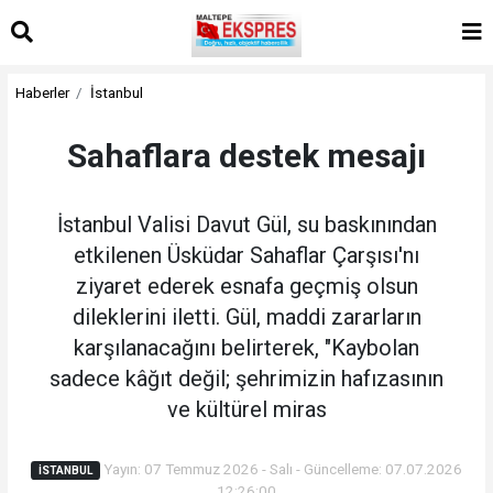
Haberler
İstanbul
Sahaflara destek mesajı
İstanbul Valisi Davut Gül, su baskınından
etkilenen Üsküdar Sahaflar Çarşısı'nı
ziyaret ederek esnafa geçmiş olsun
dileklerini iletti. Gül, maddi zararların
karşılanacağını belirterek, "Kaybolan
sadece kâğıt değil; şehrimizin hafızasının
ve kültürel miras
Yayın: 07 Temmuz 2026 - Salı - Güncelleme: 07.07.2026
İSTANBUL
12:26:00