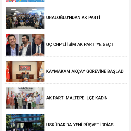
URALOĞLU'NDAN AK PARTİ
MALTEPE’YE ZİYARET
ÜÇ CHP’Lİ İSİM AK PARTİ’YE GEÇTİ
KAYMAKAM AKÇAY GÖREVİNE BAŞLADI
AK PARTİ MALTEPE İLÇE KADIN
KOLLARINDA YENİ DÖNEM
ÜSKÜDAR’DA YENİ RÜŞVET İDDİASI