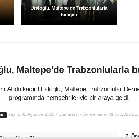
Uraloğlu, Maltepe'de Trabzonlularla
buluştu
ğlu, Maltepe'de Trabzonlularla b
nı Abdulkadir Uraloğlu, Maltepe Trabzonlular Derneğ
programında hemşehrileriyle bir araya geldi.
Yayın: 01 Ağustos 2026 - Cumartesi - Güncelleme: 01.08.2026 21
SET
Öne
Okuma Süresi: 51 sn.