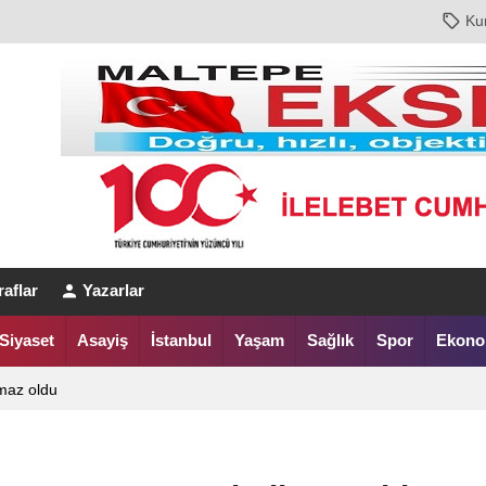
Ku
aflar
Yazarlar
Siyaset
Asayiş
İstanbul
Yaşam
Sağlık
Spor
Ekono
maz oldu