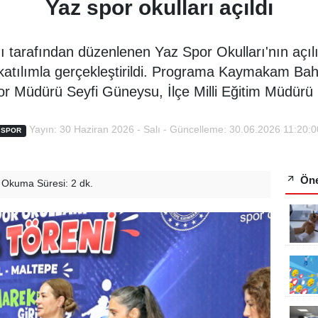
Yaz spor okulları açıldı
ı tarafından düzenlenen Yaz Spor Okulları'nın açılı
tılımla gerçekleştirildi. Programa Kaymakam Bahri
r Müdürü Seyfi Güneysu, İlçe Milli Eğitim Müdürü
Yayın: 30 Haziran 2026 - Salı - Güncelleme: 30.06.2026 11:20:0
SPOR
Öne
Okuma Süresi: 2 dk.