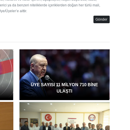
erici ya da benzeri niteliklerde içeriklerden doğan her türlü mali,
e/Üyeler’e aittir.
Gönder
ÜYE SAYISI 11 MİLYON 710 BİNE
ULAŞTI