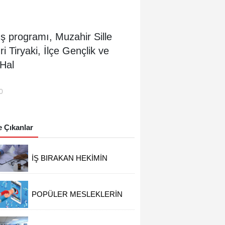
ş programı, Muzahir Sille
 Tiryaki, İlçe Gençlik ve
 Hal
0
 Çıkanlar
İŞ BIRAKAN HEKİMİN
ÜCRETİ KESİLECEK
POPÜLER MESLEKLERİN
BÖLÜMLERİ AÇIKIYOR