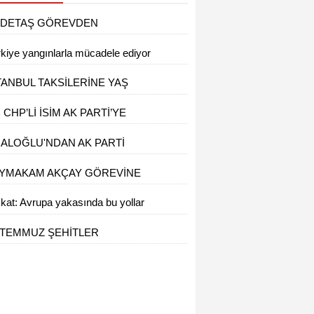
DETAŞ GÖREVDEN
AKLAŞTIRILDI
kiye yangınlarla mücadele ediyor
TANBUL TAKSİLERİNE YAŞ
NIRI
 CHP’Lİ İSİM AK PARTİ’YE
ÇTİ
ALOĞLU'NDAN AK PARTİ
LTEPE’YE ZİYARET
YMAKAM AKÇAY GÖREVİNE
ŞLADI
kat: Avrupa yakasında bu yollar
alı
 TEMMUZ ŞEHİTLER
PRÜSÜNÜ KULLANACAKLAR
KKAT