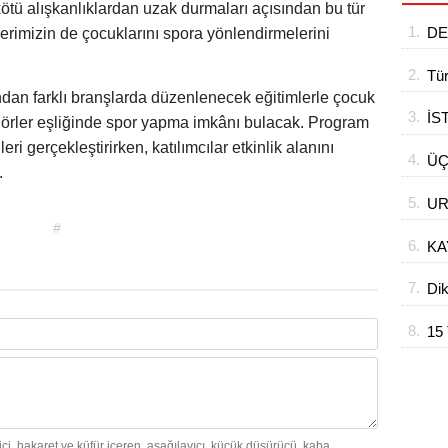
 kötü alışkanlıklardan uzak durmaları açısından bu tür
1.
DE
elerimizin de çocuklarını spora yönlendirmelerini
UZ
2.
Tür
ndan farklı branşlarda düzenlenecek eğitimlerle çocuk
3.
İS
örler eşliğinde spor yapma imkânı bulacak. Program
SI
ri gerçekleştirirken, katılımcılar etkinlik alanını
4.
ÜÇ
.
GE
5.
UR
#
MA
6.
KA
BA
7.
Dik
kap
8.
15
KÖ
Dİ
dici, hakaret ve küfür içeren, aşağılayıcı, küçük düşürücü, kaba,