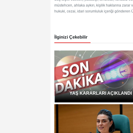
müstehcen, ahlaka aykırı, kişilik haklarına zarar v
hukuki, cezai, idari sorumluluk içeriği gönderen Üy
İlginizi Çekebilir
YAŞ KARARLARI AÇIKLANDI