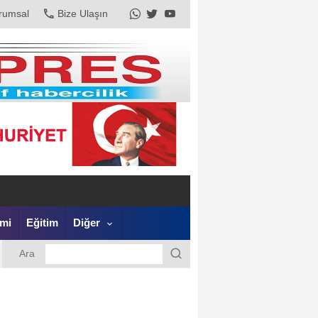
rumsal
Bize Ulaşın
mi
Eğitim
Diğer
Ara