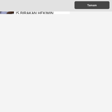
Tamam
İŞ BIRAKAN HEKİMİN
ÜCRETİ KESİLECEK
POPÜLER MESLEKLERİN
BÖLÜMLERİ AÇIKIYOR
URALOĞLU'NDAN AK
PARTİ MALTEPE’YE
ZİYARET
ÜÇ CHP’Lİ İSİM AK
PARTİ’YE GEÇTİ
KAYMAKAM AKÇAY
GÖREVİNE BAŞLADI
AK PARTİ MALTEPE İLÇE
KADIN KOLLARINDA YENİ
DÖNEM