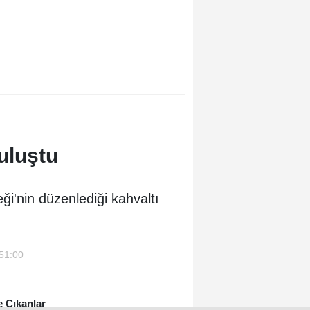
uluştu
i'nin düzenlediği kahvaltı
:51:00
 Çıkanlar