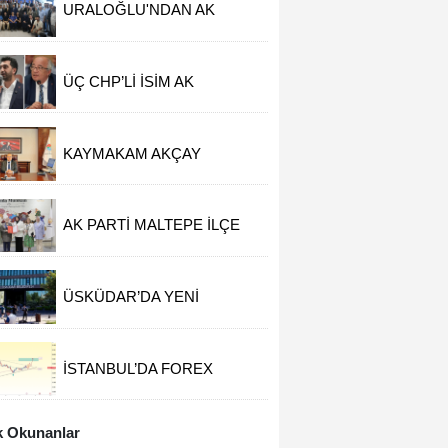
URALOĞLU'NDAN AK
PARTİ MALTEPE’YE
ZİYARET
ÜÇ CHP’Lİ İSİM AK
PARTİ’YE GEÇTİ
KAYMAKAM AKÇAY
GÖREVİNE BAŞLADI
AK PARTİ MALTEPE İLÇE
KADIN KOLLARINDA YENİ
DÖNEM
ÜSKÜDAR’DA YENİ
RÜŞVET İDDİASI
İSTANBUL’DA FOREX
OPERASYONU
 Okunanlar